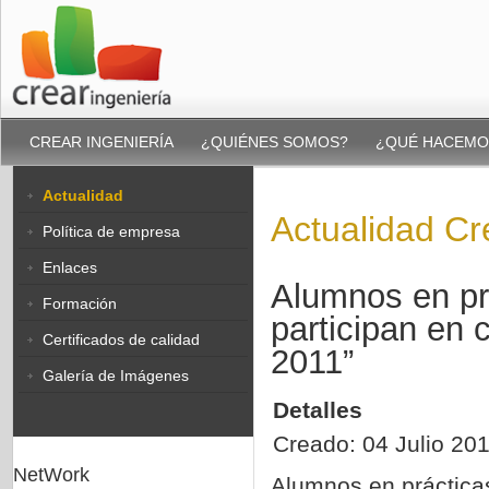
CREAR INGENIERÍA
¿QUIÉNES SOMOS?
¿QUÉ HACEMO
Actualidad
Actualidad Cr
Política de empresa
Enlaces
Alumnos en pr
Formación
participan e
Certificados de calidad
2011”
Galería de Imágenes
Detalles
Creado: 04 Julio 20
NetWork
Alumnos en práctica